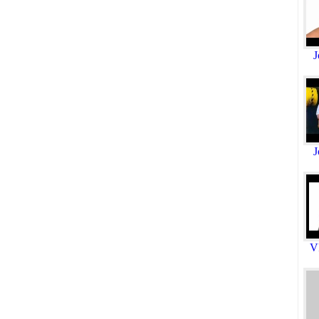
J
J
V