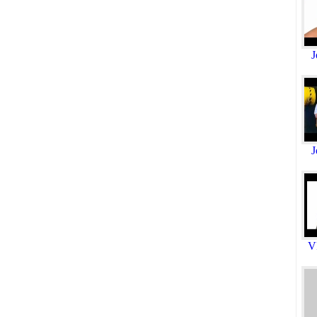
J
J
V