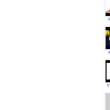
J
J
V